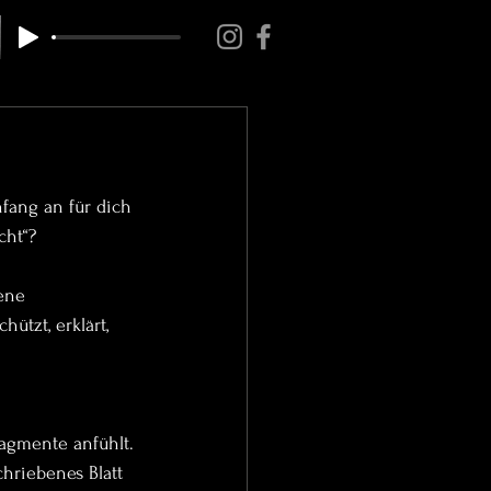
fang an für dich 
cht“?
ene 
hützt, erklärt, 
ragmente anfühlt.
chriebenes Blatt 