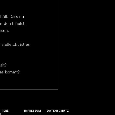
hält. Dass du 
 durchläufst. 
ssen.
ielleicht ist es 
ält?
 was kommt?
5
RENÉ
IMPRESSUM
DATENSCHUTZ
G